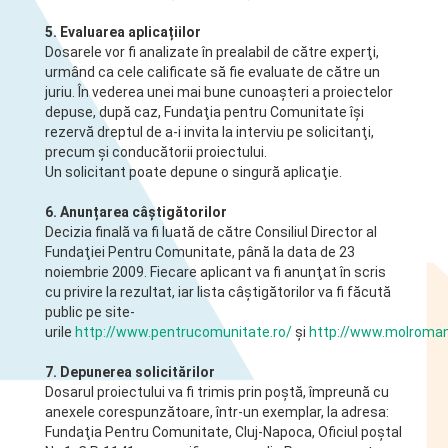
5. Evaluarea aplicațiilor
Dosarele vor fi analizate în prealabil de către experţi,
urmând ca cele calificate să fie evaluate de către un
juriu. În vederea unei mai bune cunoaşteri a proiectelor
depuse, după caz, Fundaţia pentru Comunitate îşi
rezervă dreptul de a-i invita la interviu pe solicitanţi,
precum şi conducătorii proiectului.
Un solicitant poate depune o singură aplicaţie.
6. Anunțarea câștigătorilor
Decizia finală va fi luată de către Consiliul Director al
Fundaţiei Pentru Comunitate, până la data de 23
noiembrie 2009. Fiecare aplicant va fi anunţat în scris
cu privire la rezultat, iar lista câştigătorilor va fi făcută
public pe site-
urile
http://www.pentrucomunitate.ro/
și
http://www.molroman
7. Depunerea solicitărilor
Dosarul proiectului va fi trimis prin poştă, împreună cu
anexele corespunzătoare, într-un exemplar, la adresa:
Fundaţia Pentru Comunitate, Cluj-Napoca, Oficiul poştal