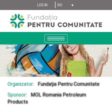
Select your language
Sari
LOG IN
MENIU
la
conținutul
CONT
principal
UTILIZATOR
ANONYMUS
Toggle
navigation
Organizator:
Fundaţia Pentru Comunitate
Sponsor:
MOL Romania Petroleum
Products