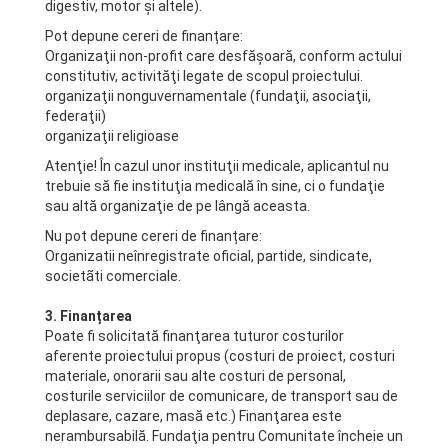
digestiv, motor şi altele).
Pot depune cereri de finanțare:
Organizaţii non-profit care desfăşoară, conform actului
constitutiv, activităţi legate de scopul proiectului.
organizaţii nonguvernamentale (fundaţii, asociaţii,
federaţii)
organizaţii religioase
Atenţie! În cazul unor instituţii medicale, aplicantul nu
trebuie să fie instituţia medicală în sine, ci o fundaţie
sau altă organizaţie de pe lângă aceasta.
Nu pot depune cereri de finanțare:
Organizatii neînregistrate oficial, partide, sindicate,
societãti comerciale.
3. Finanțarea
Poate fi solicitată finanţarea tuturor costurilor
aferente proiectului propus (costuri de proiect, costuri
materiale, onorarii sau alte costuri de personal,
costurile serviciilor de comunicare, de transport sau de
deplasare, cazare, masă etc.) Finanţarea este
nerambursabilă. Fundaţia pentru Comunitate încheie un