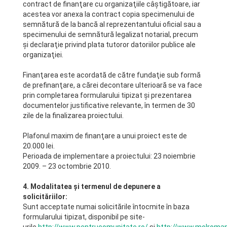
contract de finanţare cu organizaţiile câştigătoare, iar
acestea vor anexa la contract copia specimenului de
semnătură de la bancă al reprezentantului oficial sau a
specimenului de semnătură legalizat notarial, precum
şi declaraţie privind plata tutoror datoriilor publice ale
organizaţiei.
Finanţarea este acordată de către fundaţie sub formă
de prefinanţare, a cărei decontare ulterioară se va face
prin completarea formularului tipizat şi prezentarea
documentelor justificative relevante, în termen de 30
zile de la finalizarea proiectului.
Plafonul maxim de finanţare a unui proiect este de
20.000 lei.
Perioada de implementare a proiectului: 23 noiembrie
2009. – 23 octombrie 2010.
4. Modalitatea şi termenul de depunere a
solicităriilor:
Sunt acceptate numai solicitările întocmite în baza
formularului tipizat, disponibil pe site-
urile
http://www.pentrucomunitate.ro/
și
http://www.molroman