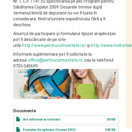
Nr. 1, C.P. 1141 cu specificarea pe plic Program pentru
Sãnãtatea Copiilor 2009. Dosarele trimise după
termenul limită de depunere nu vor fi luate în
considerare, fiind returnate expeditorului fără a fi
deschise.
Anunţul de participare şi formularul tipizat al aplicaţiei
pot fi descărcate de pe site-
urile
http://www.pentrucomunitate.ro/
şi
http://www.molroman
Informatii suplimentare pot fi solicitate la
adresa:
office@pentrucomunitate.ro
, sau la telefonul
0755 045699.
Documente
Act aditional la contract
30 KB
Formular de aplicare (format DOC)
528 KB