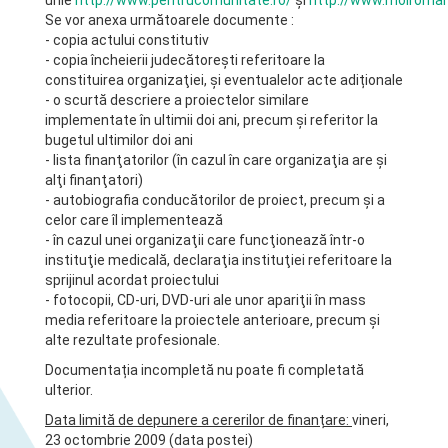
Se vor anexa următoarele documente :
- copia actului constitutiv
- copia încheierii judecătoreşti referitoare la
constituirea organizaţiei, și eventualelor acte adiționale
- o scurtă descriere a proiectelor similare
implementate în ultimii doi ani, precum şi referitor la
bugetul ultimilor doi ani
- lista finanţatorilor (în cazul în care organizaţia are şi
alţi finanţatori)
- autobiografia conducătorilor de proiect, precum şi a
celor care îl implementează
- în cazul unei organizaţii care funcţionează într-o
instituţie medicală, declaraţia instituţiei referitoare la
sprijinul acordat proiectului
- fotocopii, CD-uri, DVD-uri ale unor apariţii în mass
media referitoare la proiectele anterioare, precum și
alte rezultate profesionale.
Documentația incompletă nu poate fi completată
ulterior.
Data limită de depunere a cererilor de finanțare:
vineri,
23 octombrie 2009 (data postei)