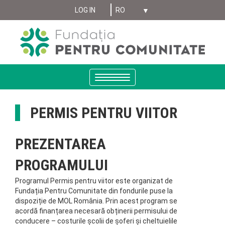
Select your language
Sari
LOG IN
MENIU
la
conținutul
CONT
principal
UTILIZATOR
ANONYMUS
Toggle
navigation
PERMIS PENTRU VIITOR
PREZENTAREA
PROGRAMULUI
Programul Permis pentru viitor este organizat de
Fundația Pentru Comunitate din fondurile puse la
dispoziție de MOL România. Prin acest program se
acordă finanțarea necesară obținerii permisului de
conducere – costurile școlii de șoferi și cheltuielile