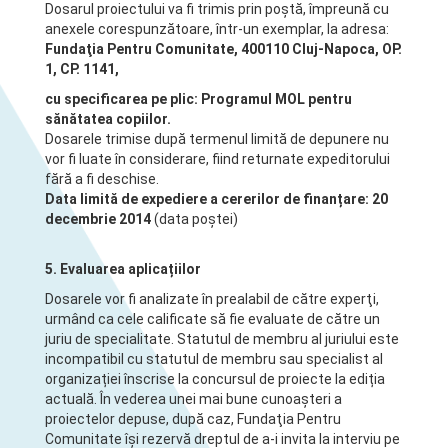
Dosarul proiectului va fi trimis prin poştă, împreună cu
anexele corespunzătoare, într-un exemplar, la adresa:
Fundaţia Pentru Comunitate, 400110 Cluj-Napoca, OP.
1, CP. 1141,
cu specificarea pe plic: Programul MOL pentru
sănătatea copiilor.
Dosarele trimise după termenul limită de depunere nu
vor fi luate în considerare, fiind returnate expeditorului
fără a fi deschise.
Data limită de expediere a cererilor de finanțare: 20
decembrie 2014
(data poștei)
5. Evaluarea aplicațiilor
Dosarele vor fi analizate în prealabil de către experţi,
urmând ca cele calificate să fie evaluate de către un
juriu de specialitate. Statutul de membru al juriului este
incompatibil cu statutul de membru sau specialist al
organizației înscrise la concursul de proiecte la ediția
actuală. În vederea unei mai bune cunoaşteri a
proiectelor depuse, după caz, Fundaţia Pentru
Comunitate îşi rezervă dreptul de a-i invita la interviu pe