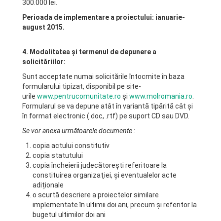
300.000 lei.
Perioada de implementare a proiectului: ianuarie-
august 2015.
4. Modalitatea şi termenul de depunere a
solicităriilor:
Sunt acceptate numai solicitările întocmite în baza
formularului tipizat, disponibil pe site-
urile
www.pentrucomunitate.ro
și
www.molromania.ro
.
Formularul se va depune atât în variantă tipărită cât și
în format electronic (.doc, .rtf) pe suport CD sau DVD.
Se vor anexa următoarele documente :
copia actului constitutiv
copia statutului
copia încheierii judecătoreşti referitoare la
constituirea organizaţiei, și eventualelor acte
adiționale
o scurtă descriere a proiectelor similare
implementate în ultimii doi ani, precum şi referitor la
bugetul ultimilor doi ani