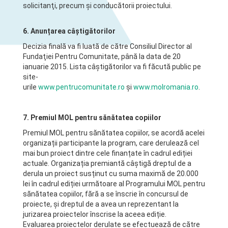
solicitanţi, precum şi conducătorii proiectului.
6. Anunțarea câștigătorilor
Decizia finală va fi luată de către Consiliul Director al
Fundaţiei Pentru Comunitate, până la data de 20
ianuarie 2015. Lista câştigătorilor va fi făcută public pe
site-
urile
www.pentrucomunitate.ro
și
www.molromania.ro
.
7. Premiul MOL pentru sănătatea copiilor
Premiul MOL pentru sănătatea copiilor, se acordă acelei
organizații participante la program, care derulează cel
mai bun proiect dintre cele finanțate în cadrul ediției
actuale. Organizația premiantă câștigă dreptul de a
derula un proiect susținut cu suma maximă de 20.000
lei în cadrul ediției următoare al Programului MOL pentru
sănătatea copiilor, fără a se înscrie în concursul de
proiecte, și dreptul de a avea un reprezentant la
jurizarea proiectelor înscrise la aceea ediție.
Evaluarea proiectelor derulate se efectuează de către