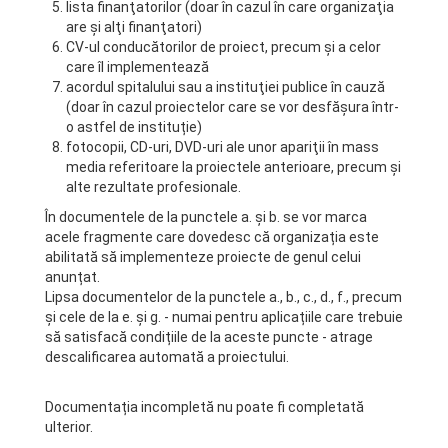
lista finanţatorilor (doar în cazul în care organizaţia
are şi alţi finanţatori)
CV-ul conducătorilor de proiect, precum şi a celor
care îl implementează
acordul spitalului sau a instituţiei publice în cauză
(doar în cazul proiectelor care se vor desfășura într-
o astfel de instituție)
fotocopii, CD-uri, DVD-uri ale unor apariţii în mass
media referitoare la proiectele anterioare, precum și
alte rezultate profesionale.
În documentele de la punctele a. și b. se vor marca
acele fragmente care dovedesc că organizația este
abilitată să implementeze proiecte de genul celui
anunțat.
Lipsa documentelor de la punctele a., b., c., d., f., precum
și cele de la e. și g. - numai pentru aplicațiile care trebuie
să satisfacă condițiile de la aceste puncte - atrage
descalificarea automată a proiectului.
Documentația incompletă nu poate fi completată
ulterior.