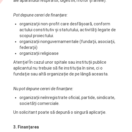
ale aparatului respirator, digestiv, motor şi altele).
Pot depune cereri de finanțare:
organizaţii non-profit care desfăşoară, conform
actului constitutiv și statutului, activităţi legate de
scopul proiectului.
organizații nonguvernamentale (fundaţii, asociaţii,
federaţii)
organizații religioase
Atenţie! În cazul unor spitale sau instituții publice
aplicantul nu trebuie să fie instituția în sine, ci o
fundaţie sau altă organizație de pe lângă aceasta.
Nu pot depune cereri de finanțare:
organizații neînregistrate oficial, partide, sindicate,
societăți comerciale.
Un solicitant poate să depună o singură aplicaţie.
3. Finanțarea