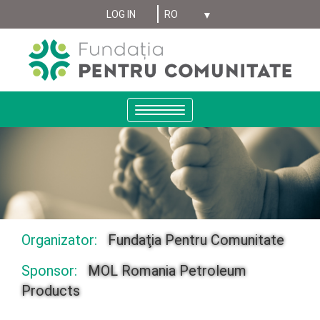
Select your language
Sari
LOG IN
MENIU
la
conținutul
CONT
principal
UTILIZATOR
ANONYMUS
Toggle
navigation
Organizator:
Fundaţia Pentru Comunitate
Sponsor:
MOL Romania Petroleum
Products