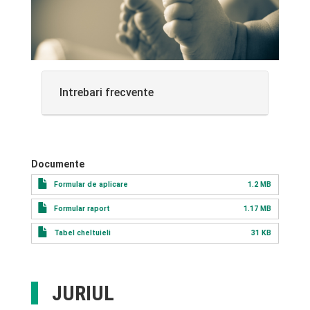
Intrebari frecvente
Documente
Formular de aplicare
1.2 MB
Formular raport
1.17 MB
Tabel cheltuieli
31 KB
JURIUL