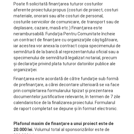
Poate fi solicitată finanţarea tuturor costurilor
aferente proiectului propus (costuri de proiect, costuri
materiale, onorarii sau alte costuri de personal,
costurile serviciilor de comunicare, de transport sau de
deplasare, cazare, masă etc.) Finanţarea este
nerambursabilă. Fundaţia Pentru Comunitate încheie
un contract de finanţare cu organizaţiile câştigătoare,
iar acestea vor anexa la contract copia specimenului de
semnătură de la bancă al reprezentantului oficial sau a
specimenului de semnătură legalizat notarial, precum
şi declaraţie privind plata tuturor datoriilor publice ale
organizaţiei.
Finanţarea este acordată de către fundaţie sub formă
de prefinanţare, a cărei decontare ulterioară se va face
prin completarea formularului tipizat şi prezentarea
documentelor justificative relevante, în termen de 7 zile
calendaristice de la finalizarea proiectului. Formularul
de raport completat se depune și în format electronic.
Plafonul maxim de finanţare a unui proiect este de
20.000 lei.
Volumul total al sponsorizărilor este de