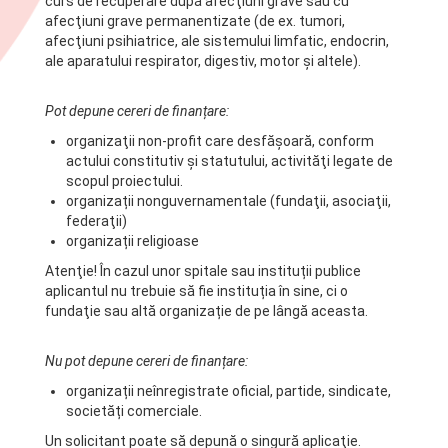
curs de recuperare după afecţiuni grave sau cu
afecţiuni grave permanentizate (de ex. tumori,
afecţiuni psihiatrice, ale sistemului limfatic, endocrin,
ale aparatului respirator, digestiv, motor şi altele).
Pot depune cereri de finanțare:
organizaţii non-profit care desfăşoară, conform
actului constitutiv și statutului, activităţi legate de
scopul proiectului.
organizații nonguvernamentale (fundaţii, asociaţii,
federaţii)
organizații religioase
Atenţie! În cazul unor spitale sau instituții publice
aplicantul nu trebuie să fie instituția în sine, ci o
fundaţie sau altă organizație de pe lângă aceasta.
Nu pot depune cereri de finanțare:
organizații neînregistrate oficial, partide, sindicate,
societăți comerciale.
Un solicitant poate să depună o singură aplicaţie.