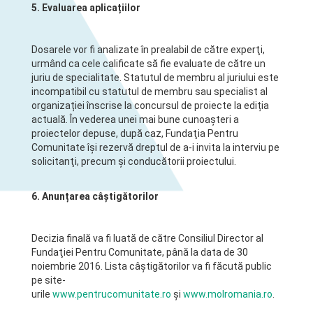
5. Evaluarea aplicațiilor
Dosarele vor fi analizate în prealabil de către experţi,
urmând ca cele calificate să fie evaluate de către un
juriu de specialitate. Statutul de membru al juriului este
incompatibil cu statutul de membru sau specialist al
organizației înscrise la concursul de proiecte la ediția
actuală. În vederea unei mai bune cunoaşteri a
proiectelor depuse, după caz, Fundaţia Pentru
Comunitate îşi rezervă dreptul de a-i invita la interviu pe
solicitanţi, precum şi conducătorii proiectului.
6. Anunțarea câștigătorilor
Decizia finală va fi luată de către Consiliul Director al
Fundaţiei Pentru Comunitate, până la data de 30
noiembrie 2016. Lista câştigătorilor va fi făcută public
pe site-
urile
www.pentrucomunitate.ro
și
www.molromania.ro
.