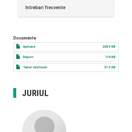
Intrebari frecvente
Documente
Aplicare
229.5 KB
Raport
114 KB
Tabel cheltuieli
31.5 KB
JURIUL