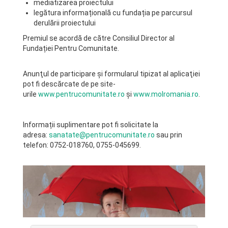
mediatizarea proiectului
legătura informațională cu fundația pe parcursul
derulării proiectului
Premiul se acordă de către Consiliul Director al
Fundației Pentru Comunitate.
Anunţul de participare şi formularul tipizat al aplicaţiei
pot fi descărcate de pe site-
urile
www.pentrucomunitate.ro
şi
www.molromania.ro
.
Informații suplimentare pot fi solicitate la
adresa:
sanatate@pentrucomunitate.ro
sau prin
telefon: 0752-018760, 0755-045699.