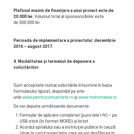
Plafonul maxim de finanţare a unui proiect este de
20.000 lei.
Volumul total al sponsorizărilor este
de 300.000 lei.
Perioada de implementare a proiectului: decembrie
2016 – august 2017.
4. Modalitatea şi termenul de depunere a
solicităriilor:
Sunt acceptate numai solicitările întocmite în baza
formularului tipizat, disponibil pe site-
urile
www.pentrucomunitate.ro
și
www.molromania.ro
.
Se vor depune următoarele documente:
Formular de aplicare completat (punctele I-IV) – pe
USB stick (în format WORD) și listat
Acordul spitalului sau a instituţiei publice în cauză
(doar în cazul proiectelor care se vor desfășura în