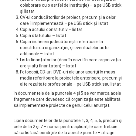
colaborare cu o astfel de instituție) – a pe USB stick
și listat
CV-ul conducătorilor de proiect, precum şi a celor
care îl implementează – pe USB stick și listat
Copia actului constitutiv – listat
Copia statutului – listat
Copia încheierii judecătoreşti referitoare la
constituirea organizaţiei, și eventualelor acte
adiționale – listat
Lista finanţatorilor (doar în cazul în care organizaţia
are şi alţi finanţatori) – listat
Fotocopii, CD-uri, DVD-uri ale unor apariţii în mass
media referitoare la proiectele anterioare, precum și
alte rezultate profesionale – pe USB stick sau listat
În documentele de la punctele 4 și 5 se vor marca acele
fragmente care dovedesc că organizația este abilitată
să implementeze proiecte de genul celui anunțat.
Lipsa documentelor de la punctele 1, 3, 4, 5, 6, precum și
cele de la 2 și 7 – numai pentru aplicațiile care trebuie
să satisfacă condițiile de la aceste puncte – atrage