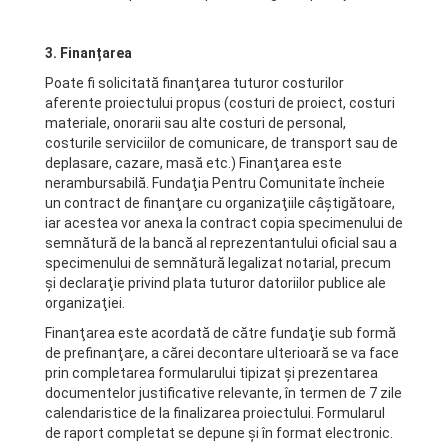
3. Finanțarea
Poate fi solicitată finanţarea tuturor costurilor
aferente proiectului propus (costuri de proiect, costuri
materiale, onorarii sau alte costuri de personal,
costurile serviciilor de comunicare, de transport sau de
deplasare, cazare, masă etc.) Finanţarea este
nerambursabilă. Fundaţia Pentru Comunitate încheie
un contract de finanţare cu organizaţiile câştigătoare,
iar acestea vor anexa la contract copia specimenului de
semnătură de la bancă al reprezentantului oficial sau a
specimenului de semnătură legalizat notarial, precum
şi declaraţie privind plata tuturor datoriilor publice ale
organizaţiei.
Finanţarea este acordată de către fundaţie sub formă
de prefinanţare, a cărei decontare ulterioară se va face
prin completarea formularului tipizat şi prezentarea
documentelor justificative relevante, în termen de 7 zile
calendaristice de la finalizarea proiectului. Formularul
de raport completat se depune și în format electronic.